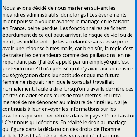
Nous avions décidé de nous marier en suivant les
méandres administratifs, donc longs ! Les événements
m’ont poussé à vouloir avancer le mariage en le faisant
en France, peine perdue. Les fonctionnaires se fichent
éperdument de ce qui peut arriver, le risque de viol ou de
mort, les indiffèrent… Je les ai relancés sans cesse pour
avoir une réponse à mes mails, car bien sûr, la règle c’est
de traiter les demandeurs comme des paillassons, en ne
répondant pas ! J’ai été appelé par un employé qui s’est
prétendu noir ? Il m’a précisé qu’il n’y avait aucun racisme
ou ségrégation dans leur attitude et que ma future
femme ne risquait rien, que le consulat travaillait
normalement, facile à dire lorsqu’on travaille derrière des
portes en acier et des murs de trois mètres. Et il m’a
menacé de me dénoncer au ministre de l’intérieur, si je
continuais à leur envoyer les informations sur les
exactions qui sont perpétrées dans le pays ? Donc tais-toi
! C’est nous qui décidons. En réalité le droit au mariage
qui figure dans la déclaration des droits de l’homme
article 12 est bafoué par des gens qui n’ont aucune