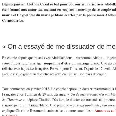
Depuis janvier, Clotilde Cazal se bat pour pouvoir se marier avec Abdelka
été dénoncé aux autorités, mettant en suspens le mariage de ce couple mix
mairie et l’hypothèse du mariage blanc écartée par la police mais Abdou
Cornebarrieu.
« On a essayé de me dissuader de me
En couple depuis quatre ans avec Abdelkaddous – surnommé Abdou -, la jeun
soupçonné d’être un mariage blanc
cause ? Leur futur mariage,
. Une accus
relâche avec la justice française. En vain pour l’instant. Depuis le 17 avril, 
avec le risque grandissant d’être renvoyé en Tunisie, son pays d’origine.
Tout commence en janvier 2013. Le couple dépose un dossier matrimonial à la 
Française et ce Tunisien de 29 ans, dérange. «
Un de mes proches n’a pas hési
de l’Intérieur
», déplore Clotilde. Dès lors, le dossier est transmis au procureu
s’agisse pas d’un mariage blanc. Une pratique «
souvent appliquée pour les co
explique Charlotte Rosamond, animatrice du mouvement les «
Amoureux au b
la
Cimade
).