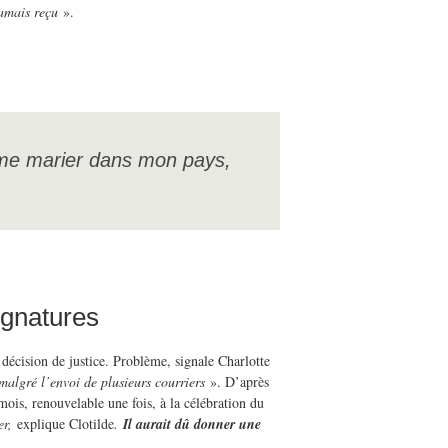
jamais reçu
».
 me marier dans mon pays,
ignatures
décision de justice. Problème, signale Charlotte
algré l’envoi de plusieurs courriers
». D’après
mois, renouvelable une fois, à la célébration du
er,
explique Clotilde
.
Il aurait dû donner une