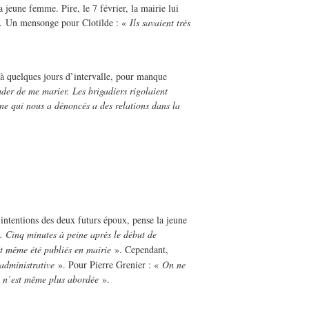
a jeune femme. Pire, le 7 février, la mairie lui
ude. Un mensonge pour Clotilde : «
Ils savaient très
 à quelques jours d’intervalle, pour manque
der de me marier. Les brigadiers rigolaient
ne qui nous a dénoncés a des relations dans la
 intentions des deux futurs époux, pense la jeune
. Cinq minutes à peine après le début de
t même été publiés en mairie
». Cependant,
 administrative
». Pour Pierre Grenier : «
On ne
ge n’est même plus abordée
».