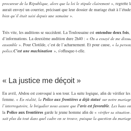
procureur de la République, alors que la loi le stipule clairement
», regrette l
aurait envoyé un courrier, précisant que leur dossier de mariage était à l’ét
bien qu’il était saisi depuis une semaine
».
entendue deux fois
Très vite, les auditions se succèdent. La Toulousaine est
,
d’informations. La deuxième audition dure 2h40 : «
On a essayé de me dissua
ensemble
». Pour Clotilde, c’est de l’acharnement. Et pour cause, «
la person
police.
C’est une machination
», s’offusque-t-elle.
« La justice me déçoit »
En avril, Abdou est convoqué à son tour. La suite logique, afin de vérifier les
femme. «
En réalité, la
Police aux frontières a déjà statué
sur notre mariage
l’interrogatoire, le brigadier nous assure que
l’avis est favorable
. Les bans on
Police aux frontières
la
garde le jeune homme afin de «
vérifier sa situation
sait plus du tout dans quel cadre on se trouve, puisque la question du maria