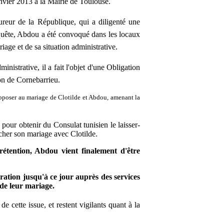
anvier 2013 à la Mairie de Toulouse.
ureur de la République, qui a diligenté une
quête
, Abdou a été convoqué dans les locaux
iage et de sa situation administrative.
inistrative, il a fait l'objet d'une Obligation
ion de Cornebarrieu.
opposer au mariage de Clotilde et Abdou, amenant
la
 pour obtenir du Consulat tunisien le laisser-
êcher son mariage avec Clotilde.
étention, Abdou vient finalement d'être
ération jusqu'à ce jour auprès des services
 de leur mariage.
e cette issue, et restent vigilants quant à la