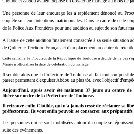
Clotilde et Abdou avaient déposé un dossier de mariage au mo
is de j
Une personne de leur entourage les a rapidement dénoncé au Pro
c
enquête sur leurs intentions matrimoniales. Dans le cadre de cette en
de la Police Aux Frontières pour une audition au sujet de son futur mar
A l'issue de cette audition finalement consacrée à sa seule situation adm
de Q
uitter le Territoire Français et d'un placement au centre de rétent
Cette semaine, le Procureur de la République de Toulouse a décidé de ne pas s'
Mairie à officialiser la date de célébration du mariage.
Il semble alors que la Préfecture de Toulouse ait fait tout son possible
passer permettant d'expulser Abdou au plus tôt, avec l'objectif d'emp
Aujourd'hui, après avoir été maintenu 37 jours au centre de r
libéré sur ordre de la Préfecture de Toulouse.
Il retrouve enfin Clotilde, qui n'a jamais cessé de réclamer sa lib
préfectoraux. Ils vont enfin pouvoir se consacrer aux préparatifs
Les personnes qui se sont mobilisées autour du couple se réjouissent d
suite des événements.