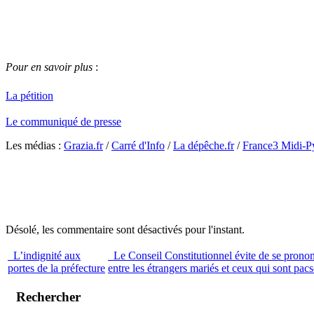
Pour en savoir plus
:
La pétition
Le communiqué de presse
Les médias :
Grazia.fr
/
Carré d'Info
/
La dépêche.fr
/
France3 Midi-P
Désolé, les commentaire sont désactivés pour l'instant.
L’indignité aux
Le Conseil Constitutionnel évite de se prononc
portes de la préfecture
entre les étrangers mariés et ceux qui sont pac
Rechercher