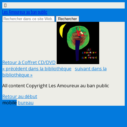
Les Amoureux au ban public
Retour à Coffret CD/DVD
« précédent dans la bibliothèque
suivant dans la
bibliothèque »
All content Copyright Les Amoureux au ban public
Retour au début
mobile
bureau