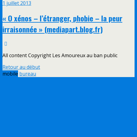
1 juillet 2013
« O xénos – l’étranger, phobie – la peur
irraisonnée » (mediapart.blog.fr)
All content Copyright Les Amoureux au ban public
Retour au début
mobile
bureau