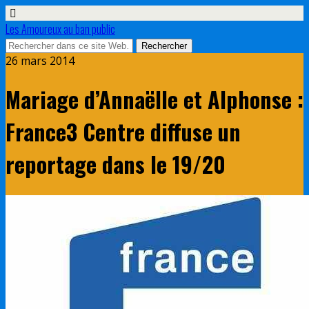
Les Amoureux au ban public
26 mars 2014
Mariage d’Annaëlle et Alphonse :
France3 Centre diffuse un
reportage dans le 19/20