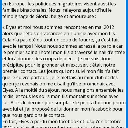
en Europe, les politiques migratoires visent aussi les
familles binationales. Nous relayons aujourd’hui le
témoignage de Gloria, belge et amoureuse :
« Elyes et moi nous sommes rencontrés en mai 2012
alors que j’étais en vacances en Tunisie avec mon fils.
Cela n’a pas été du tout un coup de foudre, ça c’est fait
avec le temps ! Nous nous sommes adressé la parole car
le premier soir à l’hôtel mon fils a traversé le hall d’entrée
et lui à donner des coups de pied … Je me suis donc
précipitée pour le gronder et m’excuser, c’était notre
premier contact. Les jours qui ont suivi mon fils n’a fait
que le suivre partout. Je le mettais au mini-club et dès
qu’en je revenais on me disait qu’il se promenait avec
Elyes. A la moitié du séjour, nous mangions ensemble les
midis, et tous les soirs mon fils montait sur scène avec
lui. Alors le dernier jour sur place le petit a fait une photo
avec lui et j’ai proposé de lui donner mon facebook pour
que nous gardions le contact.
En fait, Elyes a perdu mon facebook et jusqu’en octobre
2012 on n’avait aucun contact mais en octobre quelqu’un