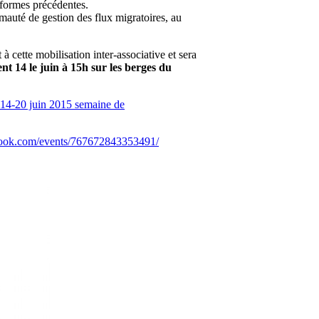
éformes précédentes.
imauté de gestion des flux migratoires, au
 cette mobilisation inter-associative et sera
t 14 le juin à 15h sur les berges du
-20 juin 2015 semaine de
book.com/events/767672843353491/