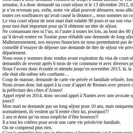
semaine, il a donc demandé un court séjour et le 13 décembre 2012, il 
je n’en revenais pas, enfin, notre vie allait pouvoir démarrer, nous all
toutes ces souffrances qu’avait causé la distance.., nous sommes un co
Le visa court séjour de mon mari était valable 90 jours et sur son visa i
pour moi était important pour qu’il obtienne un titre de séjour.
Ne connaissant rien ni l’un, ni l’autre à toutes les lois, au bout des 9
qu’il devait rentrer en Tunisie pour réétablir une demande de long séjo
Malheureusement, nos moyens financiers ne nous permettaient pas de 
conseillé d’essayer de déposer une demande de titre de séjour vie privé
département.
Nous nous y sommes donc rendus avant expiration du visa de court sé
demandés de revenir après 6 mois de vie commune et avec diverses p
Nous l’avons donc écoutée et attendu jusqu’en novembre 2013, là, la 
elle était elle-même très confiante…
Coup de massue, demande de carte vie privée et familiale refusée, lo
Nous avons donc fait appel à la cour d’appel de Rennes avec preuve d
la préfecture des côtes d’Armor!
Appel rejeté en 2014, donc second appel à Nantes avec une avocate spéc
jours!!
Mon mari ne demande pas un long séjour pour 10 ans, mais uniquement 
normalement, ils veulent qu’il rentre chez lui, pourquoi??
2 ans et demi qu’on nous empêche d’être heureux!!
Il a tout les critères pour avoir une carte vie privée/vie familiale.
On ne comprend plus rien.
C’est la première fois que je témoigne si longuement car il existe peu