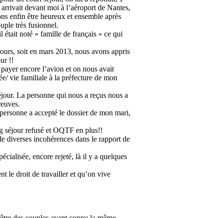
arrivait devant moi à l’aéroport de Nantes,
ions enfin être heureux et ensemble après
uple très fusionnel.
l était noté « famille de français » ce qui
0 jours, soit en mars 2013, nous avons appris
ur !!
payer encore l’avion et on nous avait
e/ vie familiale à la préfecture de mon
jour. La personne qui nous a reçus nous a
reuves.
personne a accepté le dossier de mon mari,
ng séjour refusé et OQTF en plus!!
e diverses incohérences dans le rapport de
ialisée, encore rejeté, là il y a quelques
le droit de travailler et qu’on vive
t être des couples ayant connu la même