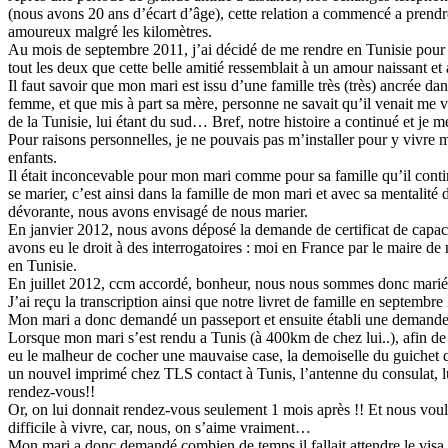
(nous avons 20 ans d’écart d’âge), cette relation a commencé a prend
amoureux malgré les kilomètres.
Au mois de septembre 2011, j’ai décidé de me rendre en Tunisie pour re
tout les deux que cette belle amitié ressemblait à un amour naissant e
Il faut savoir que mon mari est issu d’une famille très (très) ancrée dans
femme, et que mis à part sa mère, personne ne savait qu’il venait me 
de la Tunisie, lui étant du sud… Bref, notre histoire a continué et je 
Pour raisons personnelles, je ne pouvais pas m’installer pour y vivre 
enfants.
Il était inconcevable pour mon mari comme pour sa famille qu’il contin
se marier, c’est ainsi dans la famille de mon mari et avec sa mentalité 
dévorante, nous avons envisagé de nous marier.
En janvier 2012, nous avons déposé la demande de certificat de capac
avons eu le droit à des interrogatoires : moi en France par le maire 
en Tunisie.
En juillet 2012, ccm accordé, bonheur, nous nous sommes donc marié
J’ai reçu la transcription ainsi que notre livret de famille en septembr
Mon mari a donc demandé un passeport et ensuite établi une demande de
Lorsque mon mari s’est rendu a Tunis (à 400km de chez lui..), afin de
eu le malheur de cocher une mauvaise case, la demoiselle du guichet q
un nouvel imprimé chez TLS contact à Tunis, l’antenne du consulat, 
rendez-vous!!
Or, on lui donnait rendez-vous seulement 1 mois après !! Et nous vouli
difficile à vivre, car, nous, on s’aime vraiment…
Mon mari a donc demandé combien de temps il fallait attendre le visa 