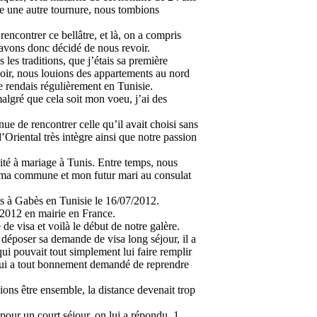
re une autre tournure, nous tombions
ncontrer ce bellâtre, et là, on a compris
t avons donc décidé de nous revoir.
 les traditions, que j’étais sa première
voir, nous louions des appartements au nord
me rendais régulièrement en Tunisie.
malgré que cela soit mon voeu, j’ai des
ue de rencontrer celle qu’il avait choisi sans
d’Oriental très intègre ainsi que notre passion
ité à mariage à Tunis. Entre temps, nous
de ma commune et mon futur mari au consulat
s à Gabès en Tunisie le 16/07/2012.
e 2012 en mairie en France.
 visa et voilà le début de notre galère.
 déposer sa demande de visa long séjour, il a
ui pouvait tout simplement lui faire remplir
lui a tout bonnement demandé de reprendre
ons être ensemble, la distance devenait trop
pour un court séjour, on lui a répondu, 1