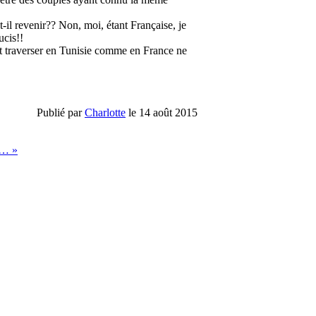
-il revenir?? Non, moi, étant Française, je
ucis!!
t traverser en Tunisie comme en France ne
Publié par
Charlotte
le 14 août 2015
t… »