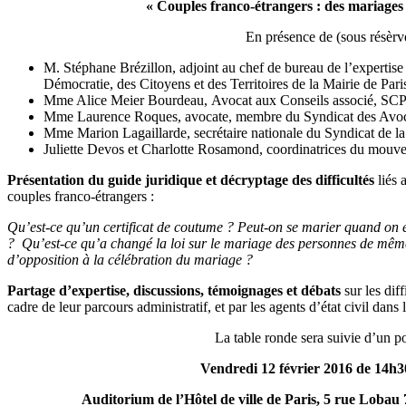
« Couples franco-étrangers : des mariages
En présence de (sous résèrve
M. Stéphane Brézillon, adjoint au chef de bureau de l’expertise te
Démocratie, des Citoyens et des Territoires de la Mairie de Pari
Mme Alice Meier Bourdeau, Avocat aux Conseils associé, SC
Mme Laurence Roques, avocate, membre du Syndicat des Avoc
Mme Marion Lagaillarde, secrétaire nationale du Syndicat de la
Juliette Devos et Charlotte Rosamond, coordinatrices du mou
Présentation du guide juridique et décryptage des difficultés
liés 
couples franco-étrangers :
Qu’est-ce qu’un certificat de coutume ? Peut-on se marier quand on es
? Qu’est-ce qu’a changé la loi sur le mariage des personnes de même 
d’opposition à la célébration du mariage ?
Partage d’expertise, discussions, témoignages et débats
sur les dif
cadre de leur parcours administratif, et par les agents d’état civil dans 
La table ronde sera suivie d’un p
Vendredi 12 février 2016 de 14h3
Auditorium de l’Hôtel de ville de Paris,
5 rue Lobau 7