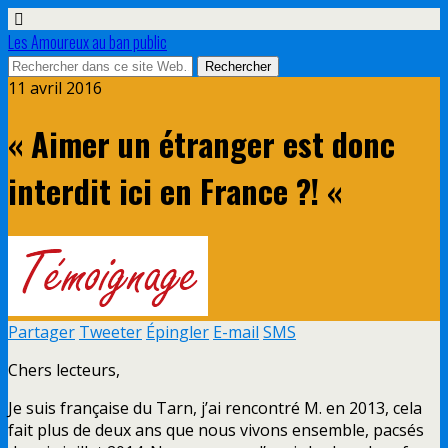
Les Amoureux au ban public
11 avril 2016
« Aimer un étranger est donc
interdit ici en France ?! «
Partager
Tweeter
Épingler
E-mail
SMS
Chers lecteurs,
Je suis française du Tarn, j’ai rencontré M. en 2013, cela
fait plus de deux ans que nous vivons ensemble, pacsés