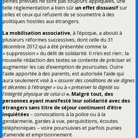
peines prévues ne sont pas toujours appliquées, une
telle réglementation a bien sûr
un effet dissuasif
sur
celles et ceux qui refusent de se soumettre à des
politiques hostiles aux étrangers.
La mobilisation associative
, à l’époque, a abouti à
plusieurs réformes successives, dont celle du 31
décembre 2012 qui a été présentée comme la
« suppression » du délit de solidarité. Il n’en est rien ; la
nouvelle rédaction des textes se contente de préciser et
augmenter les cas d’exemption de poursuites. Outre
l’aide apportée à des parents, est autorisée l’aide qui
aura seulement visé à «
assurer des conditions de vie dignes
et décentes à l’étranger »
ou à
« préserver la dignité ou
l’intégrité physique de celui-ci
»
. Malgré tout, des
personnes ayant manifesté leur solidarité avec des
étrangers sans titre de séjour continuent d’être
inquiétées
– convocations à la police ou à la
gendarmerie, gardes à vue, perquisitions, écoutes
téléphoniques – voire poursuivies et parfois punies
d’amende et emprisonnement.