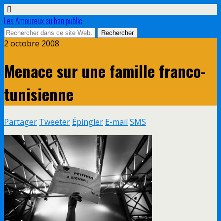
Les Amoureux au ban public
2 octobre 2008
Menace sur une famille franco-
tunisienne
Partager
Tweeter
Épingler
E-mail
SMS