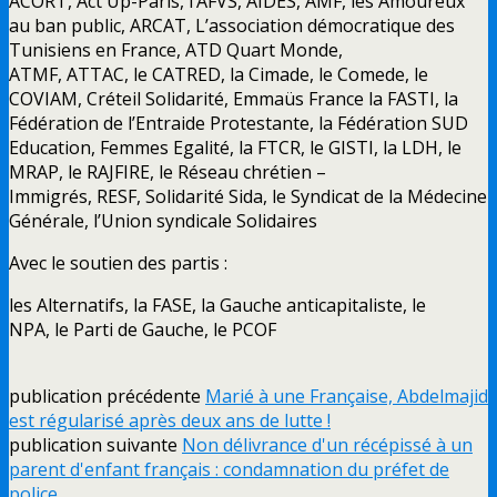
ACORT, Act Up-Paris, l’AFVS, AIDES, AMF, les Amoureux
au ban public, ARCAT, L’association démocratique des
Tunisiens en France, ATD Quart Monde,
ATMF, ATTAC, le CATRED, la Cimade, le Comede, le
COVIAM, Créteil Solidarité, Emmaüs France la FASTI, la
Fédération de l’Entraide Protestante, la Fédération SUD
Education, Femmes Egalité, la FTCR, le GISTI, la LDH, le
MRAP, le RAJFIRE, le Réseau chrétien –
Immigrés, RESF, Solidarité Sida, le Syndicat de la Médecine
Générale, l’Union syndicale Solidaires
Avec le soutien des partis :
les Alternatifs, la FASE, la Gauche anticapitaliste, le
NPA, le Parti de Gauche, le PCOF
publication précédente
Marié à une Française, Abdelmajid
est régularisé après deux ans de lutte !
publication suivante
Non délivrance d'un récépissé à un
parent d'enfant français : condamnation du préfet de
police