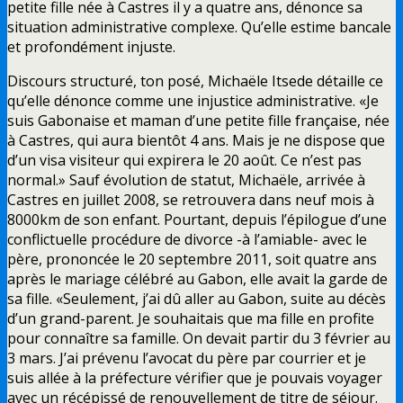
petite fille née à Castres il y a quatre ans, dénonce sa
situation administrative complexe. Qu’elle estime bancale
et profondément injuste.
Discours structuré, ton posé, Michaële Itsede détaille ce
qu’elle dénonce comme une injustice administrative. «Je
suis Gabonaise et maman d’une petite fille française, née
à Castres, qui aura bientôt 4 ans. Mais je ne dispose que
d’un visa visiteur qui expirera le 20 août. Ce n’est pas
normal.» Sauf évolution de statut, Michaële, arrivée à
Castres en juillet 2008, se retrouvera dans neuf mois à
8000km de son enfant. Pourtant, depuis l’épilogue d’une
conflictuelle procédure de divorce -à l’amiable- avec le
père, prononcée le 20 septembre 2011, soit quatre ans
après le mariage célébré au Gabon, elle avait la garde de
sa fille. «Seulement, j’ai dû aller au Gabon, suite au décès
d’un grand-parent. Je souhaitais que ma fille en profite
pour connaître sa famille. On devait partir du 3 février au
3 mars. J’ai prévenu l’avocat du père par courrier et je
suis allée à la préfecture vérifier que je pouvais voyager
avec un récépissé de renouvellement de titre de séjour.