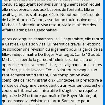
consulat, appuyant son avis sur l’argument selon lequel
elle ne subvenait pas aux besoins de l’enfant… Elle en
avait la garde!», s’offusque Cécile Ndoutoum, présidente
de La Maison du Gabon, association toulousaine qui aide
Michaële à obtenir un visa retour, via le ministère des
Affaires étang ères gabonaises.
Après de longues démarches, le 11 septembre, elle rentre
à Castres. «Mais son visa lui interdit de travailler et donc
de solliciter une révision du jugement pour la garde de sa
fille», indique maître De Boyer Montegut. Car le 10 août,
Michaële a perdu la garde. «L’administration a eu une
approche exclusivement à charge, s’alignant sur les dires
du père», plaide l’avocat. Cécile Ndoutoum évoque «un
rapt administratif d’enfant, une conspiration avec
complicité de l’administration.» Contactée, la préfecture a
refusé de s’exprimer, indiquant qu’un «contentieux est en
cours au tribunal administratif.» Il s’agit d’une requête
déposée le 24 octobre par maître De Boyer Montegut,
qui demande la révision du statut. Sans suite pour