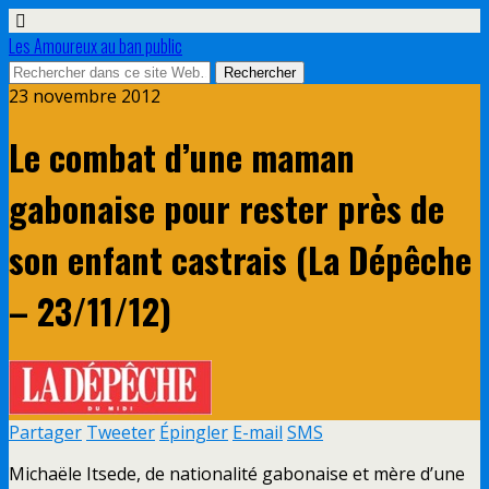
Les Amoureux au ban public
23 novembre 2012
Le combat d’une maman
gabonaise pour rester près de
son enfant castrais (La Dépêche
– 23/11/12)
Partager
Tweeter
Épingler
E-mail
SMS
Michaële Itsede, de nationalité gabonaise et mère d’une