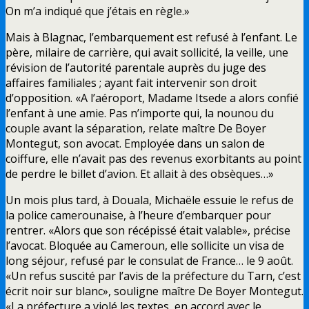
On m’a indiqué que j’étais en règle.»
Mais à Blagnac, l’embarquement est refusé à l’enfant. Le
père, milaire de carrière, qui avait sollicité, la veille, une
révision de l’autorité parentale auprès du juge des
affaires familiales ; ayant fait intervenir son droit
d’opposition. «A l’aéroport, Madame Itsede a alors confié
l’enfant à une amie. Pas n’importe qui, la nounou du
couple avant la séparation, relate maître De Boyer
Montegut, son avocat. Employée dans un salon de
coiffure, elle n’avait pas des revenus exorbitants au point
de perdre le billet d’avion. Et allait à des obsèques…»
Un mois plus tard, à Douala, Michaële essuie le refus de
la police camerounaise, à l’heure d’embarquer pour
rentrer. «Alors que son récépissé était valable», précise
l’avocat. Bloquée au Cameroun, elle sollicite un visa de
long séjour, refusé par le consulat de France… le 9 août.
«Un refus suscité par l’avis de la préfecture du Tarn, c’est
écrit noir sur blanc», souligne maître De Boyer Montegut.
«La préfecture a violé les textes, en accord avec le