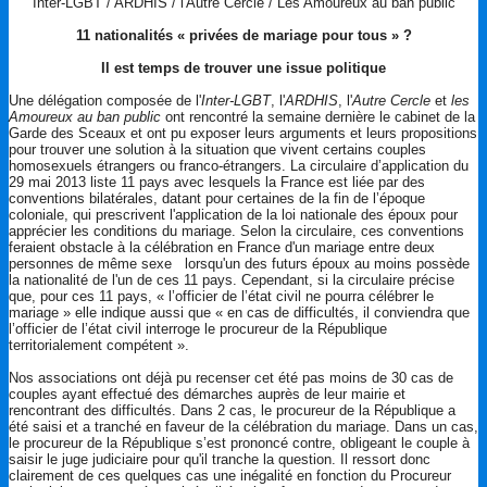
Inter-LGBT / ARDHIS / l'Autre Cercle / Les Amoureux au ban public
11 nationalités « privées de mariage pour tous » ?
Il est temps de trouver une issue politique
Une délégation composée de l'
Inter-LGBT
, l'
ARDHIS
, l'
Autre Cercle
et
les
Amoureux au ban public
ont rencontré la semaine dernière le cabinet de la
Garde des Sceaux et ont pu exposer leurs arguments et leurs propositions
pour trouver une solution à la situation que vivent certains couples
homosexuels étrangers ou franco-étrangers. La circulaire d’application du
29 mai 2013 liste 11 pays avec lesquels la France est liée par des
conventions bilatérales, datant pour certaines de la fin de l’époque
coloniale, qui prescrivent l'application de la loi nationale des époux pour
apprécier les conditions du mariage. Selon la circulaire, ces conventions
feraient obstacle à la célébration en France d'un mariage entre deux
personnes de même sexe lorsqu'un des futurs époux au moins possède
la nationalité de l'un de ces 11 pays. Cependant, si la circulaire précise
que, pour ces 11 pays, « l’officier de l’état civil ne pourra célébrer le
mariage » elle indique aussi que « en cas de difficultés, il conviendra que
l’officier de l’état civil interroge le procureur de la République
territorialement compétent ».
Nos associations ont déjà pu recenser cet été pas moins de 30 cas de
couples ayant effectué des démarches auprès de leur mairie et
rencontrant des difficultés. Dans 2 cas, le procureur de la République a
été saisi et a tranché en faveur de la célébration du mariage. Dans un cas,
le procureur de la République s’est prononcé contre, obligeant le couple à
saisir le juge judiciaire pour qu'il tranche la question. Il ressort donc
clairement de ces quelques cas une inégalité en fonction du Procureur