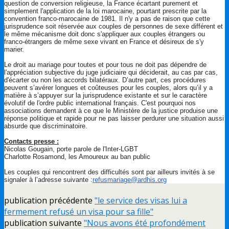
question de conversion religieuse, la France écartant purement et
simplement l'application de la loi marocaine, pourtant prescrite par la
convention franco-marocaine de 1981. Il n'y a pas de raison que cette
jurisprudence soit réservée aux couples de personnes de sexe différent et
le même mécanisme doit donc s'appliquer aux couples étrangers ou
franco-étrangers de même sexe vivant en France et désireux de s'y
marier.
Le droit au mariage pour toutes et pour tous ne doit pas dépendre de
l'appréciation subjective du juge judiciaire qui déciderait, au cas par cas,
d'écarter ou non les accords bilatéraux. D’autre part, ces procédures
peuvent s’avérer longues et coûteuses pour les couples, alors qu’il y a
matière à s’appuyer sur la jurisprudence existante et sur le caractère
évolutif de l'ordre public international français. C'est pourquoi nos
associations demandent à ce que le Ministère de la justice produise une
réponse politique et rapide pour ne pas laisser perdurer une situation aussi
absurde que discriminatoire.
Contacts presse :
Nicolas Gougain, porte parole de l'Inter-LGBT
Charlotte Rosamond, les Amoureux au ban public
Les couples qui rencontrent des difficultés sont par ailleurs invités à se
signaler à l’adresse suivante :
refusmariage@ardhis.org
publication précédente
"le service des visas lui a
fermement refusé un visa pour sa fille"
publication suivante
"Nous avons été profondément