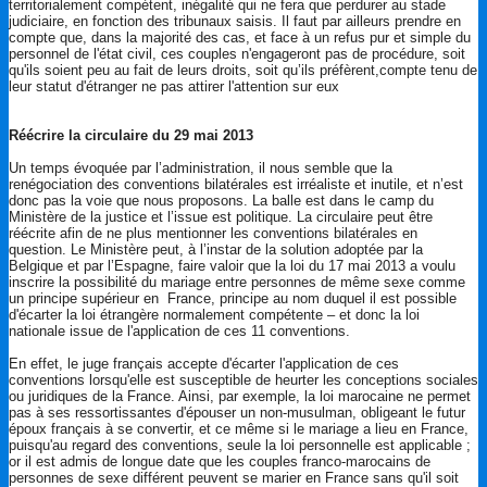
territorialement compétent, inégalité qui ne fera que perdurer au stade
judiciaire, en fonction des tribunaux saisis. Il faut par ailleurs prendre en
compte que, dans la majorité des cas, et face à un refus pur et simple du
personnel de l'état civil, ces couples n'engageront pas de procédure, soit
qu'ils soient peu au fait de leurs droits, soit qu’ils préfèrent,compte tenu de
leur statut d'étranger ne pas attirer l'attention sur eux
Réécrire la circulaire du 29 mai 2013
Un temps évoquée par l’administration, il nous semble que la
renégociation des conventions bilatérales est irréaliste et inutile, et n’est
donc pas la voie que nous proposons. La balle est dans le camp du
Ministère de la justice et l’issue est politique. La circulaire peut être
réécrite afin de ne plus mentionner les conventions bilatérales en
question. Le Ministère peut, à l’instar de la solution adoptée par la
Belgique et par l’Espagne, faire valoir que la loi du 17 mai 2013 a voulu
inscrire la possibilité du mariage entre personnes de même sexe comme
un principe supérieur en France, principe au nom duquel il est possible
d'écarter la loi étrangère normalement compétente – et donc la loi
nationale issue de l'application de ces 11 conventions.
En effet, le juge français accepte d'écarter l'application de ces
conventions lorsqu'elle est susceptible de heurter les conceptions sociales
ou juridiques de la France. Ainsi, par exemple, la loi marocaine ne permet
pas à ses ressortissantes d'épouser un non-musulman, obligeant le futur
époux français à se convertir, et ce même si le mariage a lieu en France,
puisqu'au regard des conventions, seule la loi personnelle est applicable ;
or il est admis de longue date que les couples franco-marocains de
personnes de sexe différent peuvent se marier en France sans qu'il soit