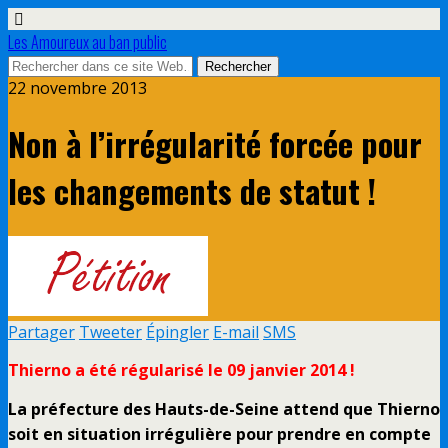
Les Amoureux au ban public
22 novembre 2013
Non à l’irrégularité forcée pour
les changements de statut !
Partager
Tweeter
Épingler
E-mail
SMS
Thierno a été régularisé le 09 janvier 2014 !
La préfecture des Hauts-de-Seine attend que Thierno
soit en situation irrégulière pour prendre en compte