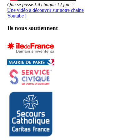
Que se passe-t-il chaque 12 juin ?
Une vidéo à découvrir sur notre chaîne
Youtube !
Ils nous soutiennent