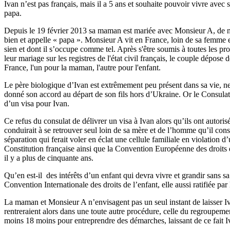
Ivan n’est pas français, mais il a 5 ans et souhaite pouvoir vivre ave
papa.
Depuis le 19 février 2013 sa maman est mariée avec Monsieur A, de nat
bien et appelle « papa ». Monsieur A vit en France, loin de sa femme 
sien et dont il s’occupe comme tel. Après s'être soumis à toutes les pr
leur mariage sur les registres de l'état civil français, le couple dépo
France, l'un pour la maman, l'autre pour l'enfant.
Le père biologique d’Ivan est extrêmement peu présent dans sa vie, ne 
donné son accord au départ de son fils hors d’Ukraine. Or le Consulat
d’un visa pour Ivan.
Ce refus du consulat de délivrer un visa à Ivan alors qu’ils ont autori
conduirait à se retrouver seul loin de sa mère et de l’homme qu’il c
séparation qui ferait voler en éclat une cellule familiale en violation d
Constitution française ainsi que la Convention Européenne des droits 
il y a plus de cinquante ans.
Qu’en est-il des intérêts d’un enfant qui devra vivre et grandir sans s
Convention Internationale des droits de l’enfant, elle aussi ratifiée pa
La maman et Monsieur A n’envisagent pas un seul instant de laisser Iv
rentreraient alors dans une toute autre procédure, celle du regroupement
moins 18 moins pour entreprendre des démarches, laissant de ce fait 