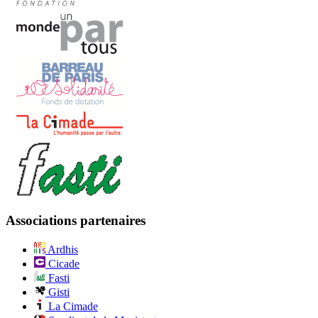
Associations partenaires
Ardhis
Cicade
Fasti
Gisti
La Cimade