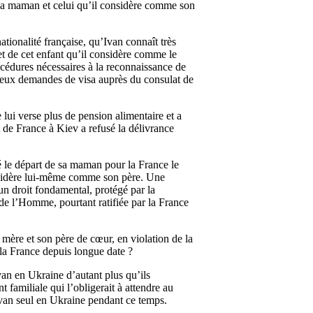
c sa maman et celui qu’il considère comme son
ionalité française, qu’Ivan connaît très
et de cet enfant qu’il considère comme le
océdures nécessaires à la reconnaissance de
se deux demandes de visa auprès du consulat de
lui verse plus de pension alimentaire et a
 de France à Kiev a refusé la délivrance
sé le départ de sa maman pour la France le
onsidère lui-même comme son père. Une
’un droit fondamental, protégé par la
de l’Homme, pourtant ratifiée par la France
a mère et son père de cœur, en violation de la
r la France depuis longue date ?
an en Ukraine d’autant plus qu’ils
 familiale qui l’obligerait à attendre au
Ivan seul en Ukraine pendant ce temps.